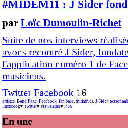
#MIDEM11 : J Sider fond
par
Loïc Dumoulin-Richet
Suite de nos interviews réali
avons recontré J Sider, fonda
l'application numéro 1 de Face
musiciens.
Twitter
Facebook
16
artistes
,
Band Page
,
Facebook
,
fan base
,
initiatives
,
J Sider
,
personnali
Facebook
♥
Twitter
♥
Newsletter
♥
RSS
En une