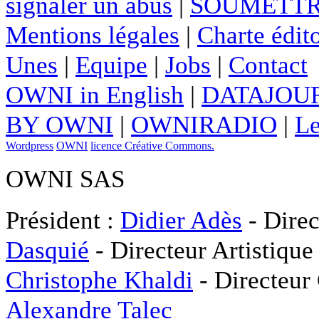
signaler un abus
|
SOUMETTR
Mentions légales
|
Charte édito
Unes
|
Equipe
|
Jobs
|
Contact
OWNI in English
|
DATAJOUR
BY OWNI
|
OWNIRADIO
|
Le
Wordpress
OWNI
licence Créative Commons.
OWNI SAS
Président :
Didier Adès
- Direc
Dasquié
- Directeur Artistique
Christophe Khaldi
- Directeur
Alexandre Talec