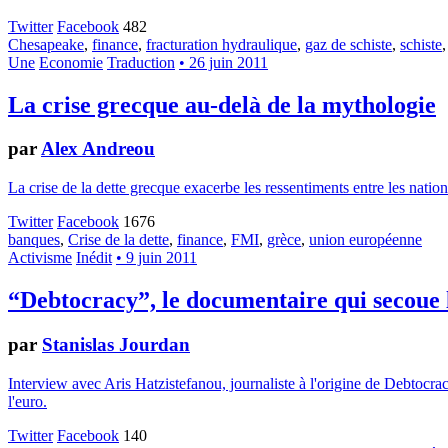
Twitter
Facebook
482
Chesapeake
,
finance
,
fracturation hydraulique
,
gaz de schiste
,
schiste
Une
Economie
Traduction
• 26 juin 2011
La crise grecque au-delà de la mythologie
par
Alex Andreou
La crise de la dette grecque exacerbe les ressentiments entre les nati
Twitter
Facebook
1676
banques
,
Crise de la dette
,
finance
,
FMI
,
grèce
,
union européenne
Activisme
Inédit
• 9 juin 2011
“Debtocracy”, le documentaire qui secoue
par
Stanislas Jourdan
Interview avec Aris Hatzistefanou, journaliste à l'origine de Debtocr
l'euro.
Twitter
Facebook
140