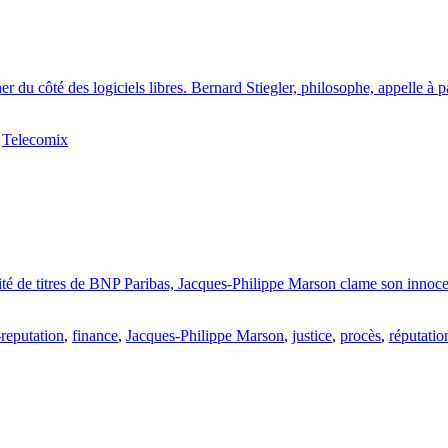
cher du côté des logiciels libres. Bernard Stiegler, philosophe, appelle
,
Telecomix
vité de titres de BNP Paribas, Jacques-Philippe Marson clame son innoc
-reputation
,
finance
,
Jacques-Philippe Marson
,
justice
,
procès
,
réputatio