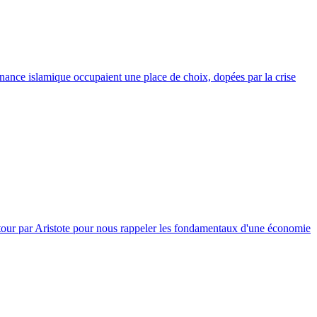
finance islamique occupaient une place de choix, dopées par la crise
détour par Aristote pour nous rappeler les fondamentaux d'une économie