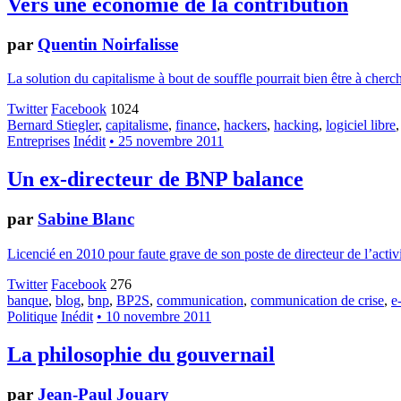
Vers une économie de la contribution
par
Quentin Noirfalisse
La solution du capitalisme à bout de souffle pourrait bien être à cher
Twitter
Facebook
1024
Bernard Stiegler
,
capitalisme
,
finance
,
hackers
,
hacking
,
logiciel libre
Entreprises
Inédit
• 25 novembre 2011
Un ex-directeur de BNP balance
par
Sabine Blanc
Licencié en 2010 pour faute grave de son poste de directeur de l’acti
Twitter
Facebook
276
banque
,
blog
,
bnp
,
BP2S
,
communication
,
communication de crise
,
e
Politique
Inédit
• 10 novembre 2011
La philosophie du gouvernail
par
Jean-Paul Jouary