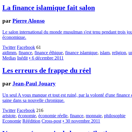
La finance islamique fait salon
par
Pierre Alonso
Le salon international du monde musulman s'est tenu pendant trois jours
économique.
Twitter
Facebook
61
aidimm
,
finance
,
finance éthique
,
finance islamique
,
islam
,
religion
,
u
Medias
Inédit
• 6 décembre 2011
Les erreurs de frappe du réel
par
Jean-Paul Jouary
Un seul A vous manque et tout est ruiné, par la volonté d'une finance
saine dans sa nouvelle chronique.
Twitter
Facebook
216
aristote
,
économie
,
économie réelle
,
finance
,
monnaie
,
philosophie
Economie
Réédition
Cross-post
• 30 novembre 2011