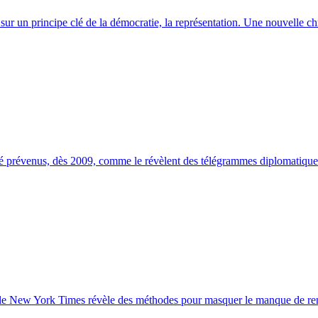
 sur un principe clé de la démocratie, la représentation. Une nouvelle c
été prévenus, dès 2009, comme le révèlent des télégrammes diplomatique
par le New York Times révèle des méthodes pour masquer le manque de ren