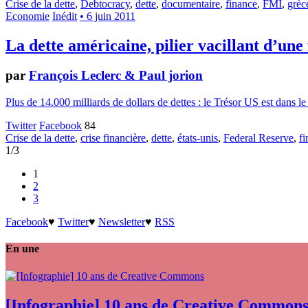
Crise de la dette
,
Debtocracy
,
dette
,
documentaire
,
finance
,
FMI
,
grèc
Economie
Inédit
• 6 juin 2011
La dette américaine, pilier vacillant d’un
par
François Leclerc & Paul jorion
Plus de 14.000 milliards de dollars de dettes : le Trésor US est dans le
Twitter
Facebook
84
Crise de la dette
,
crise financière
,
dette
,
états-unis
,
Federal Reserve
,
f
1/3
1
2
3
Facebook
♥
Twitter
♥
Newsletter
♥
RSS
En une
[Infographie] 10 ans de Creative Common