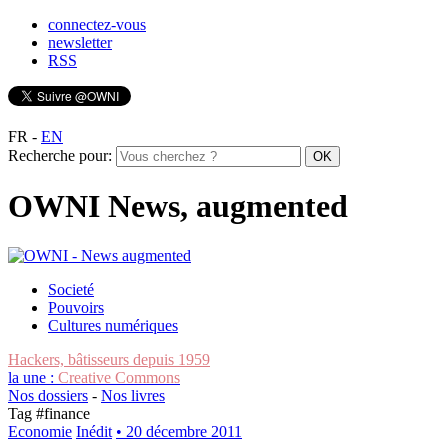
connectez-vous
newsletter
RSS
FR
-
EN
Recherche pour:
OWNI News, augmented
Societé
Pouvoirs
Cultures numériques
Hackers, bâtisseurs depuis 1959
la une :
Creative Commons
Nos dossiers
-
Nos livres
Tag #
finance
Economie
Inédit
• 20 décembre 2011