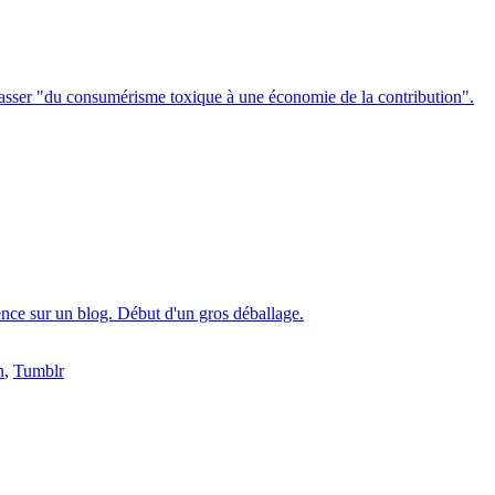
 à passer "du consumérisme toxique à une économie de la contribution".
ence sur un blog. Début d'un gros déballage.
n
,
Tumblr