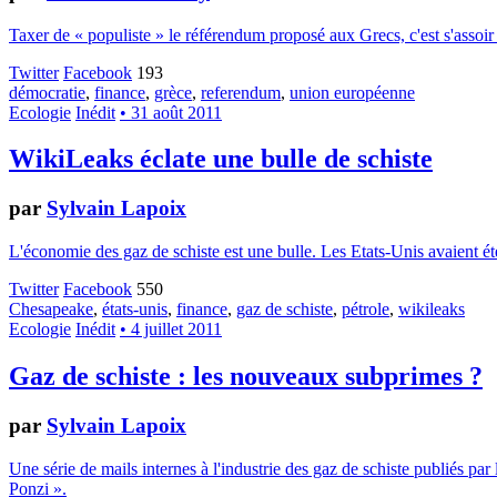
Taxer de « populiste » le référendum proposé aux Grecs, c'est s'assoir
Twitter
Facebook
193
démocratie
,
finance
,
grèce
,
referendum
,
union européenne
Ecologie
Inédit
• 31 août 2011
WikiLeaks éclate une bulle de schiste
par
Sylvain Lapoix
L'économie des gaz de schiste est une bulle. Les Etats-Unis avaient 
Twitter
Facebook
550
Chesapeake
,
états-unis
,
finance
,
gaz de schiste
,
pétrole
,
wikileaks
Ecologie
Inédit
• 4 juillet 2011
Gaz de schiste : les nouveaux subprimes ?
par
Sylvain Lapoix
Une série de mails internes à l'industrie des gaz de schiste publiés 
Ponzi ».