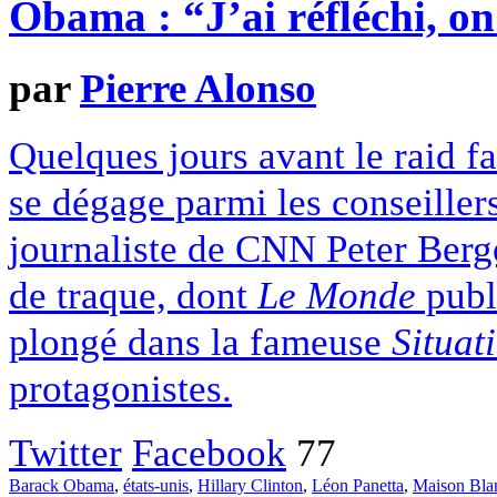
Obama : “J’ai réfléchi, on
par
Pierre Alonso
Quelques jours avant le raid f
se dégage parmi les conseiller
journaliste de CNN Peter Berge
de traque, dont
Le Monde
publi
plongé dans la fameuse
Situat
protagonistes.
Twitter
Facebook
77
Barack Obama
,
états-unis
,
Hillary Clinton
,
Léon Panetta
,
Maison Bla