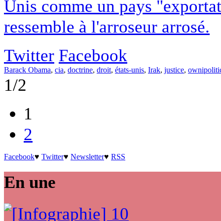
Unis comme un pays "exportate
ressemble à l'arroseur arrosé.
Twitter
Facebook
Barack Obama
,
cia
,
doctrine
,
droit
,
états-unis
,
Irak
,
justice
,
ownipoliti
1/2
1
2
Facebook
♥
Twitter
♥
Newsletter
♥
RSS
En une