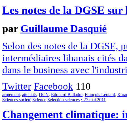
Les notes de la DGSE sur 
par
Guillaume Dasquié
Selon des notes de la DGSE, pub
intermédiaires libanais cités d
dans le business avec l'industr
Twitter
Facebook
110
armement
,
attentats
,
DCN
,
Edouard Balladur
,
François Léotard
,
Kara
Sciences société
Science
Sélection sciences
• 27 mai 2011
Changement climatique: in