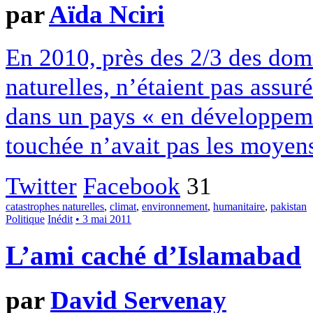
par
Aïda Nciri
En 2010, près des 2/3 des dom
naturelles, n’étaient pas assuré
dans un pays « en développemen
touchée n’avait pas les moyens
Twitter
Facebook
31
catastrophes naturelles
,
climat
,
environnement
,
humanitaire
,
pakistan
Politique
Inédit
• 3 mai 2011
L’ami caché d’Islamabad
par
David Servenay