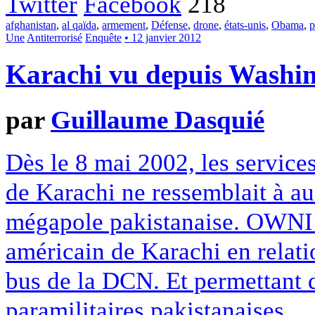
Twitter
Facebook
218
afghanistan
,
al qaïda
,
armement
,
Défense
,
drone
,
états-unis
,
Obama
,
p
Une
Antiterrorisé
Enquête
• 12 janvier 2012
Karachi vu depuis Washi
par
Guillaume Dasquié
Dès le 8 mai 2002, les services
de Karachi ne ressemblait à au
mégapole pakistanaise. OWNI 
américain de Karachi en relatio
bus de la DCN. Et permettant d
paramilitaires pakistanaises.