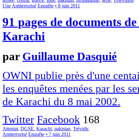
armée
,
conflit
,
guerre
,
Inde
,
pakistan
,
propagande
,
série
,
Télévision
Une
Antiterrorisé
Enquête
• 8 juin 2011
91 pages de documents de 
Karachi
par
Guillaume Dasquié
OWNI publie près d'une centa
les enquêtes menées par les serv
de Karachi du 8 mai 2002.
Twitter
Facebook
168
Attentat
,
DGSE
,
Karachi
,
pakistan
,
Trévidic
Antiterrorisé
Enquête
• 7 juin 2011