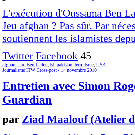
L'exécution d'Oussama Ben Lad
Jeu afghan ? Pas sûr. Par néces
soutiennent les islamistes depu
Twitter
Facebook
45
afghanistan
,
Ben Laden
,
isi
,
pakistan
,
terrorisme
,
USA
Journalisme
ITW
Cross-post
• 14 novembre 2010
Entretien avec Simon Rog
Guardian
par
Ziad Maalouf (Atelier 