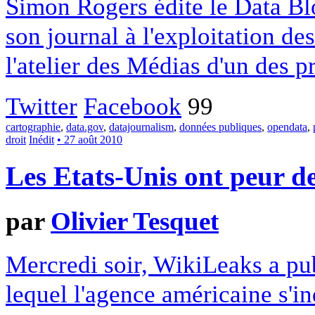
Simon Rogers édite le Data Bl
son journal à l'exploitation de
l'atelier des Médias d'un des p
Twitter
Facebook
99
cartographie
,
data.gov
,
datajournalism
,
données publiques
,
opendata
,
droit
Inédit
• 27 août 2010
Les Etats-Unis ont peur de
par
Olivier Tesquet
Mercredi soir, WikiLeaks a pu
lequel l'agence américaine s'in