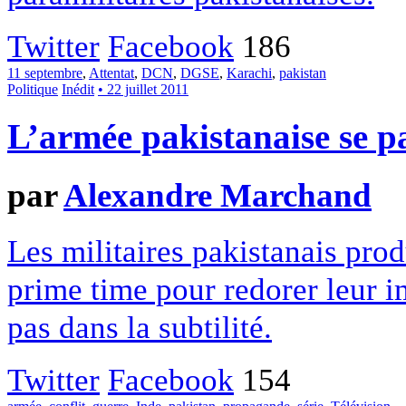
Twitter
Facebook
186
11 septembre
,
Attentat
,
DCN
,
DGSE
,
Karachi
,
pakistan
Politique
Inédit
• 22 juillet 2011
L’armée pakistanaise se pa
par
Alexandre Marchand
Les militaires pakistanais prod
prime time pour redorer leur i
pas dans la subtilité.
Twitter
Facebook
154