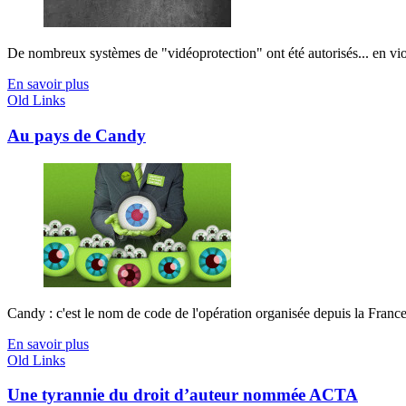
De nombreux systèmes de "vidéoprotection" ont été autorisés... en violat
En savoir plus
Old Links
Au pays de Candy
Candy : c'est le nom de code de l'opération organisée depuis la France e
En savoir plus
Old Links
Une tyrannie du droit d’auteur nommée ACTA