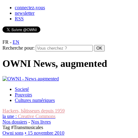
connectez-vous
newsletter
RSS
FR
-
EN
Recherche pour:
OWNI News, augmented
Societé
Pouvoirs
Cultures numériques
Hackers, bâtisseurs depuis 1959
la une :
Creative Commons
Nos dossiers
-
Nos livres
Tag #
Transmusicales
Owni sons
• 15 novembre 2010