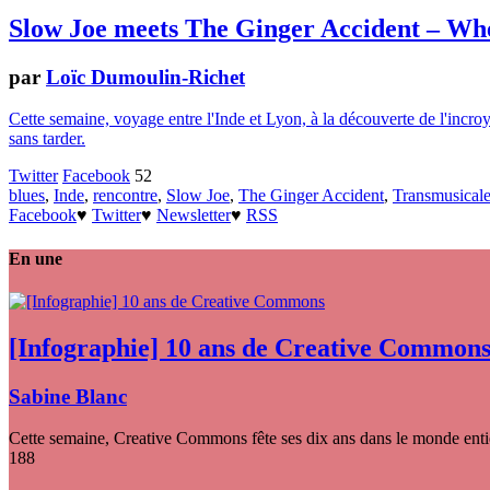
Slow Joe meets The Ginger Accident – W
par
Loïc Dumoulin-Richet
Cette semaine, voyage entre l'Inde et Lyon, à la découverte de l'in
sans tarder.
Twitter
Facebook
52
blues
,
Inde
,
rencontre
,
Slow Joe
,
The Ginger Accident
,
Transmusical
Facebook
♥
Twitter
♥
Newsletter
♥
RSS
En une
[Infographie] 10 ans de Creative Common
Sabine Blanc
Cette semaine, Creative Commons fête ses dix ans dans le monde entier
188